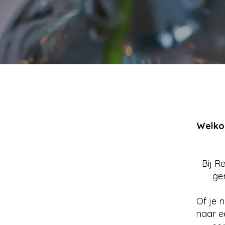
Welkom
Bij R
ge
Of je 
naar e