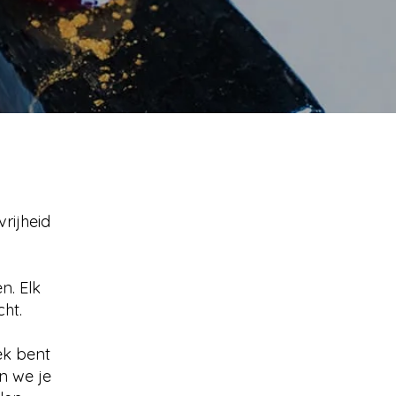
rijheid
n. Elk
ht.
ek bent
n we je